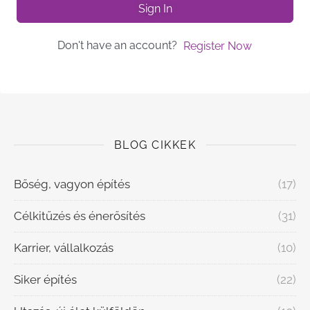
Sign In
Don't have an account?
Register Now
BLOG CIKKEK
Bőség, vagyon építés
(17)
Célkitűzés és énerősítés
(31)
Karrier, vállalkozás
(10)
Siker építés
(22)