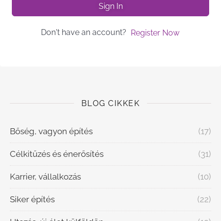
Sign In
Don't have an account?
Register Now
BLOG CIKKEK
Bőség, vagyon építés
(17)
Célkitűzés és énerősítés
(31)
Karrier, vállalkozás
(10)
Siker építés
(22)