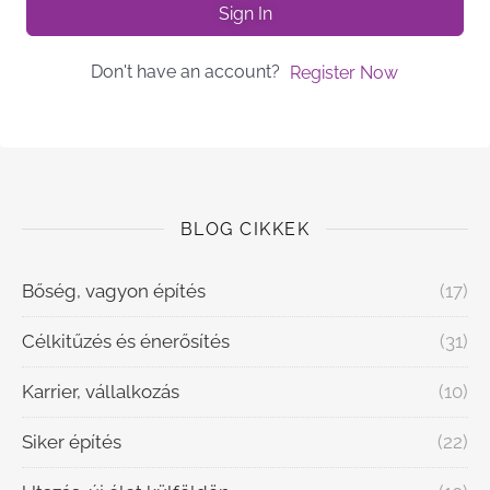
Sign In
Don't have an account?
Register Now
BLOG CIKKEK
Bőség, vagyon építés
(17)
Célkitűzés és énerősítés
(31)
Karrier, vállalkozás
(10)
Siker építés
(22)