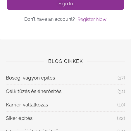
Sign In
Don't have an account?
Register Now
BLOG CIKKEK
Bőség, vagyon építés
(17)
Célkitűzés és énerősítés
(31)
Karrier, vállalkozás
(10)
Siker építés
(22)