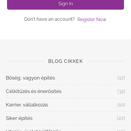
Sign In
Don't have an account?
Register Now
BLOG CIKKEK
Bőség, vagyon építés
(17)
Célkitűzés és énerősítés
(31)
Karrier, vállalkozás
(10)
Siker építés
(22)