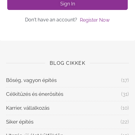
Sign In
Don't have an account?
Register Now
BLOG CIKKEK
Bőség, vagyon építés
(17)
Célkitűzés és énerősítés
(31)
Karrier, vállalkozás
(10)
Siker építés
(22)