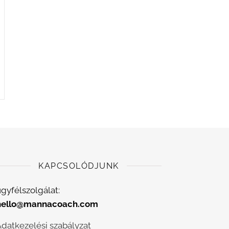
KAPCSOLÓDJUNK
gyfélszolgálat:
hello@mannacoach.com
Adatkezelési szabályzat