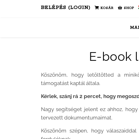
BELÉPÉS (LOGIN)
KOSÁR
SHOP
MA
E-book l
Köszönöm, hogy letöltötted a minik
támogatást kaptál általa.
Kérlek, szánj rá 2 percet, hogy megosz
Nagy segítséget jelent ez ahhoz, hog
tervezett dokumentumaimat.
Köszönöm szépen, hogy válaszaiddal