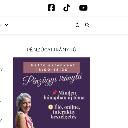
P
PÉNZÜGYI IRÁNYTŰ
s
ra
m