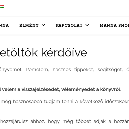
NNA
ÉLMÉNY
KAPCSOLAT
MANNA SHO
etöltők kérdőíve
önyvemet. Remélem, hasznos tippeket, segítséget, é
d velem a visszajelzésedet, véleményedet a könyvről
.
y még hasznosabbá tudjam tenni a következő időszakok
 hozzájárulsz ahhoz, hogy még többet adjak a hozzá