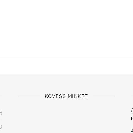
KÖVESS MINKET
ü
7)
1)