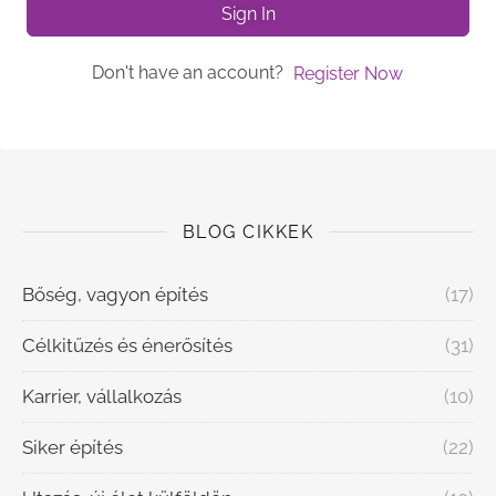
Sign In
Don't have an account?
Register Now
BLOG CIKKEK
Bőség, vagyon építés
(17)
Célkitűzés és énerősítés
(31)
Karrier, vállalkozás
(10)
Siker építés
(22)