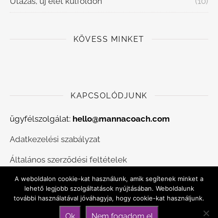
Utazás, új élet külföldön
(10)
KÖVESS MINKET
KAPCSOLÓDJUNK
ügyfélszolgálat:
hello@mannacoach.com
Adatkezelési szabályzat
Általános szerződési feltételek
A weboldalon cookie-kat használunk, amik segítenek minket a
Kapcsolat, időpontfoglalás
lehető legjobb szolgáltatások nyújtásában. Weboldalunk
további használatával jóváhagyja, hogy cookie-kat használjunk.
Ok
Nem fogadom el