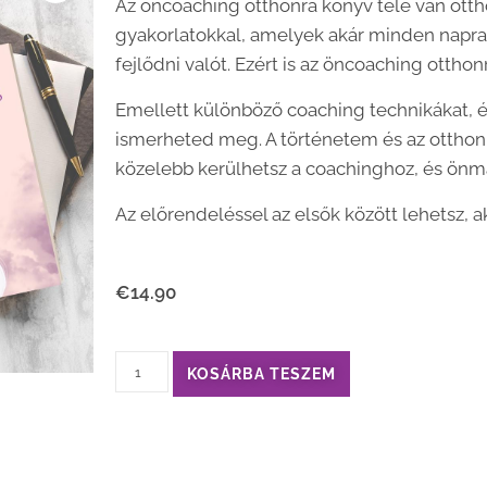
Az öncoaching otthonra könyv tele van ott
gyakorlatokkal, amelyek akár minden napr
fejlődni valót. Ezért is az öncoaching otthon
Emellett különböző coaching technikákat, 
ismerheted meg. A történetem és az otthon
közelebb kerülhetsz a coachinghoz, és önm
Az előrendeléssel az elsők között lehetsz, 
€
14.90
KOSÁRBA TESZEM