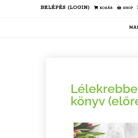
BELÉPÉS (LOGIN)
KOSÁR
SHOP
MA
Lélekrebbe
könyv (előr