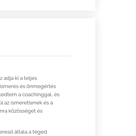
adja ki a teljes
gismerés és önmegértés
rkedtem a coachinggal, és
l az ismeretlenek és a
anra közösséget és
eresd általa a téged