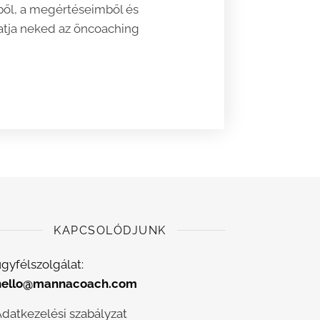
emből, a megértéseimből és
dhatja neked az öncoaching
KAPCSOLÓDJUNK
gyfélszolgálat:
hello@mannacoach.com
Adatkezelési szabályzat