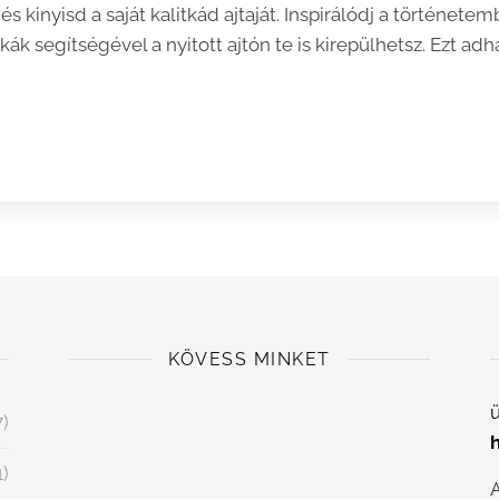
és kinyisd a saját kalitkád ajtaját. Inspirálódj a történet
ák segítségével a nyitott ajtón te is kirepülhetsz. Ezt a
KÖVESS MINKET
ü
7)
1)