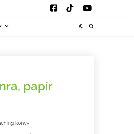
P
ra, papír
aching könyv