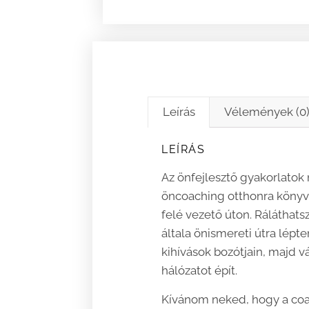
Leírás
Vélemények (0
LEÍRÁS
Az önfejlesztő gyakorlatok 
öncoaching otthonra köny
felé vezető úton. Ráláthat
általa önismereti útra lép
kihívások bozótjain, majd 
hálózatot épít.
Kívánom neked, hogy a coac