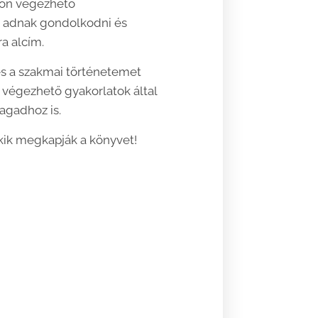
hon végezhető
a adnak gondolkodni és
ra alcím.
és a szakmai történetemet
 végezhető gyakorlatok által
agadhoz is.
akik megkapják a könyvet!