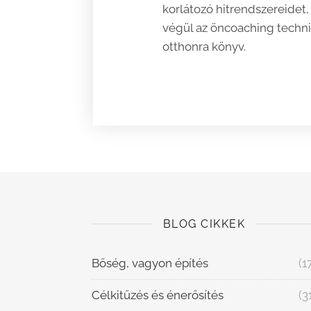
korlátozó hitrendszereidet, 
végül az öncoaching technik
otthonra könyv.
BLOG CIKKEK
Bőség, vagyon építés
(1
Célkitűzés és énerősítés
(3