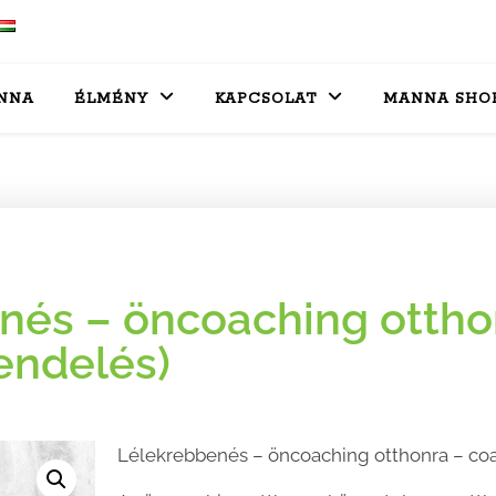
NNA
ÉLMÉNY
KAPCSOLAT
MANNA SHO
nés – öncoaching otthon
endelés)
Lélekrebbenés – öncoaching otthonra – co