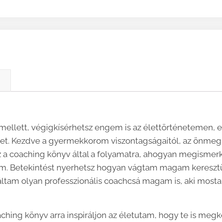
)
mellett, végigkísérhetsz engem is az élettörténetemen, ez 
vet. Kezdve a gyermekkorom viszontagságaitól, az önme
sz a coaching könyv által a folyamatra, ahogyan megisme
tem. Betekintést nyerhetsz hogyan vágtam magam keresztü
váltam olyan professzionális coachcsá magam is, aki most
hing könyv arra inspiráljon az életutam, hogy te is megk