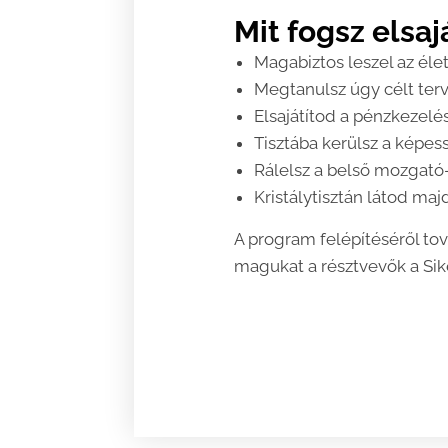
Mit fogsz elsa
Magabiztos leszel az élet
Megtanulsz úgy célt terv
Elsajátítod a pénzkezelés 
Tisztába kerülsz a képes
Rálelsz a belső mozgató-
Kristálytisztán látod maj
A program felépítéséről tov
magukat a résztvevők a Sik