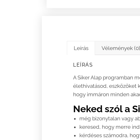
Leírás
Vélemények (0
LEÍRÁS
A Siker Alap programban m
élethivatásod, eszközöket 
hogy immáron minden akadá
Neked szól a S
még bizonytalan vagy abb
keresed, hogy merre indu
kérdéses számodra, hogy