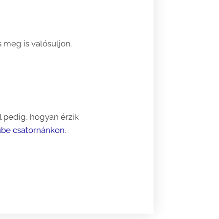
 meg is valósuljon.
l pedig, hogyan érzik
ube csatornánkon
.