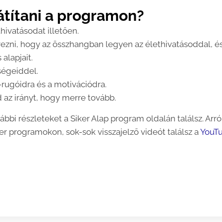
játítani a programon?
hivatásodat illetően.
ezni, hogy az összhangban legyen az élethivatásoddal, és
alapjait.
ségeiddel.
rugóidra és a motivációdra.
d az irányt, hogy merre tovább.
ábbi részleteket a Siker Alap program oldalán találsz. Arró
er programokon, sok-sok visszajelző videót találsz a
YouT