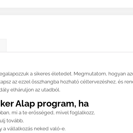
)
egalapozzuk a sikeres életedet. Megmutatom, hogyan az
kapsz az ezzel összhangba hozható céltervezéshez, és ren
ly elháruljon az utadból.
iker Alap program, ha
an, mi a te erősséged, mivel foglalkozz,
lj tovább,
 a vállalkozás neked való-e.