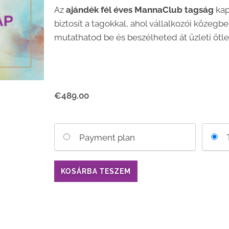
Az
ajándék fél éves MannaClub tagság
kap
biztosít a tagokkal, ahol vállalkozói közegb
mutathatod be és beszélheted át üzleti ötle
€
489.00
Choose
Payment plan
your
payment
option
KOSÁRBA TESZEM