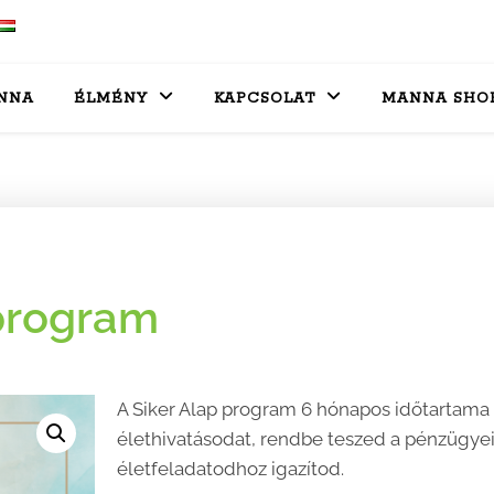
NNA
ÉLMÉNY
KAPCSOLAT
MANNA SHO
 program
A Siker Alap program 6 hónapos időtartama 
élethivatásodat, rendbe teszed a pénzügyeid
életfeladatodhoz igazítod.