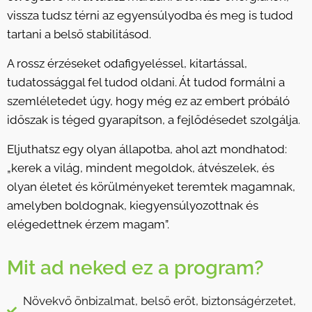
vissza tudsz térni az egyensúlyodba és meg is tudod
tartani a belső stabilitásod.
A rossz érzéseket odafigyeléssel, kitartással,
tudatossággal fel tudod oldani. Át tudod formálni a
szemléletedet úgy, hogy még ez az embert próbáló
időszak is téged gyarapítson, a fejlődésedet szolgálja.
Eljuthatsz egy olyan állapotba, ahol azt mondhatod:
„kerek a világ, mindent megoldok, átvészelek, és
olyan életet és körülményeket teremtek magamnak,
amelyben boldognak, kiegyensúlyozottnak és
elégedettnek érzem magam”.
Mit ad neked ez a program?
Növekvő önbizalmat, belső erőt, biztonságérzetet,