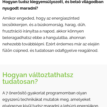
Hogyan tudsz kiegyensúlyozott, és belső világodban
nyugodt maradni?
Amikor engeded, hogy az energiaszinted
lecsökkenjen, és a búskomorság, harag, düh,
frusztráció irányítsa a napod, akkor könnyen
beleragadhatsz ebbe a hangulatba, ahonnan
nehezebb továbblépni. Ezért érdemes már az elején
fülön csípned, és tudatosan odafigyelve reagálnod.
Hogyan változtathatsz
tudatosan?
A 7 önerősítő gyakorlat programomban olyan
egyszerű technikákat mutatok meg. amelyeket
elvégezve kívül tudsz maradni a lehúzó energiákon,