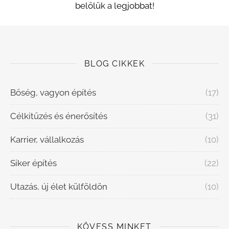
belőlük a legjobbat!
BLOG CIKKEK
Bőség, vagyon építés
(17)
Célkitűzés és énerősítés
(31)
Karrier, vállalkozás
(10)
Siker építés
(22)
Utazás, új élet külföldön
(10)
KÖVESS MINKET