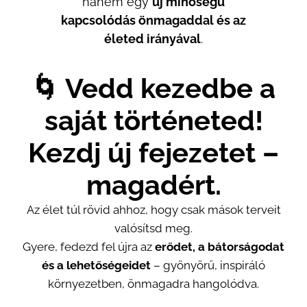
hanem egy
új minőségű
kapcsolódás önmagaddal és az
életed irányával
.
🌀 Vedd kezedbe a
saját történeted!
Kezdj új fejezetet –
magadért.
Az élet túl rövid ahhoz, hogy csak mások terveit
valósítsd meg.
Gyere, fedezd fel újra az
erődet, a bátorságodat
és a lehetőségeidet
– gyönyörű, inspiráló
környezetben, önmagadra hangolódva.