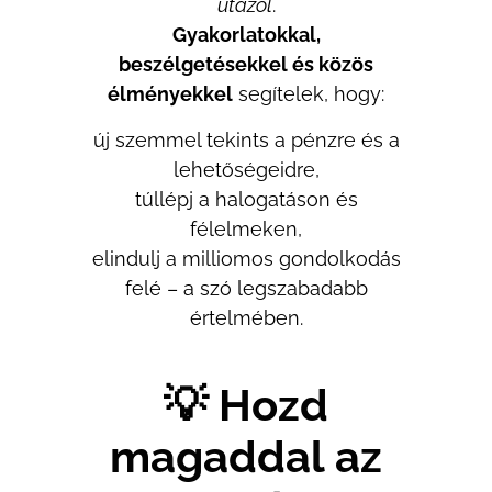
utazol
.
Gyakorlatokkal,
beszélgetésekkel és közös
élményekkel
segítelek, hogy:
új szemmel tekints a pénzre és a
lehetőségeidre,
túllépj a halogatáson és
félelmeken,
elindulj a milliomos gondolkodás
felé – a szó legszabadabb
értelmében.
💡 Hozd
magaddal az