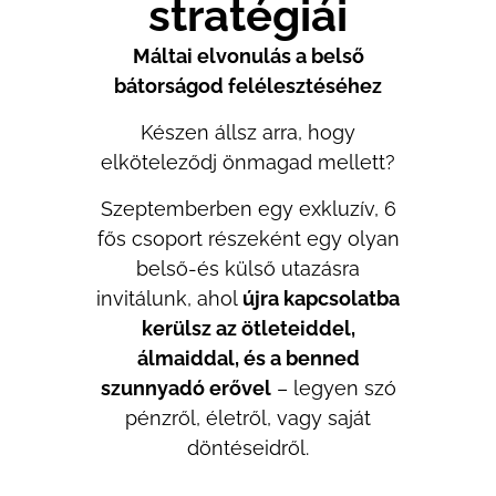
stratégiái
Máltai elvonulás a belső
bátorságod felélesztéséhez
Készen állsz arra, hogy
elköteleződj önmagad mellett?
Szeptemberben egy exkluzív, 6
fős csoport részeként egy olyan
belső-és külső utazásra
invitálunk, ahol
újra kapcsolatba
kerülsz az ötleteiddel,
álmaiddal, és a benned
szunnyadó erővel
– legyen szó
pénzről, életről, vagy saját
döntéseidről.