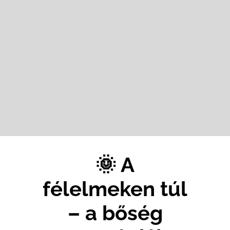
🌞 A
félelmeken túl
– a bőség