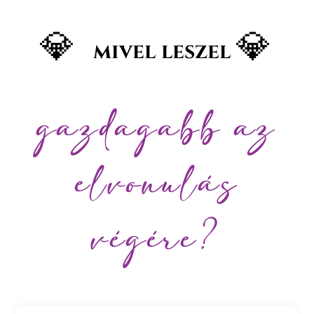
💎
💎
mivel leszel
gazdagabb az
elvonulás
végére?