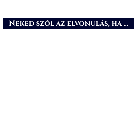
Neked szól az elvonulás, ha ...
Keresed az utad, és nem
akarod már egyedül kitalálni.
Van egy ötleted, ami
motoszkál benned – és
most teret adnál neki.
Érzed, hogy új szemléletre
van szükséged a
pénzügyeidben.
Unod a halogatást, és
megérett benned a változás.
Szükséged van a kiszállásra
– ahol nem csak pihenni