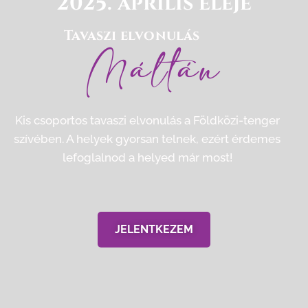
2025. április eleje
Tavaszi elvonulás
Máltán
Kis csoportos tavaszi elvonulás a Földközi-tenger
szívében. A helyek gyorsan telnek, ezért érdemes
lefoglalnod a helyed már most!
JELENTKEZEM