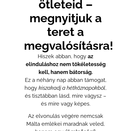
ötleteid –
megnyitjuk a
teret a
megvalósításra!
Hiszek abban, hogy
az
elinduláshoz nem tökéletesség
kell, hanem bátorság.
Ez a néhány nap abban támogat,
hogy
kiszakadj a hétköznapokból
,
és tisztábban lásd, mire vágysz –
és mire vagy képes.
Az elvonulás végére nemcsak
Málta emlékei maradnak veled,