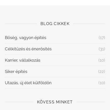
BLOG CIKKEK
Bőség, vagyon építés
(17)
Célkitűzés és énerősítés
(31)
Karrier, vállalkozás
(10)
Siker építés
(22)
Utazás, új élet külföldön
(10)
KÖVESS MINKET