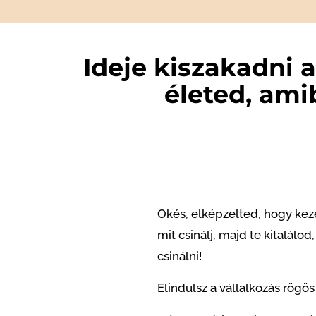
Ideje kiszakadni 
életed, amib
Okés, elképzelted, hogy ke
mit csinálj, majd te kitalál
csinálni!
Elindulsz a vállalkozás rögös