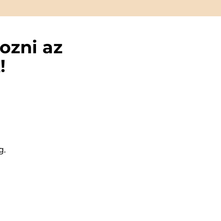
ozni az
!
g,