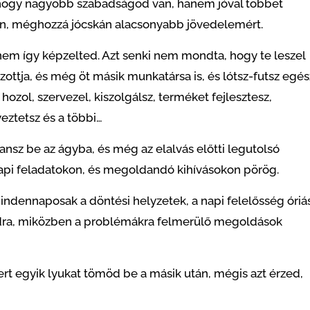
hogy nagyobb szabadságod van, hanem jóval többet
an, méghozzá jócskán alacsonyabb jövedelemért.
nem így képzelted. Azt senki nem mondta, hogy te leszel
ottja, és még öt másik munkatársa is, és lótsz-futsz egés
ozol, szervezel, kiszolgálsz, terméket fejlesztesz,
eztetsz és a többi…
ansz be az ágyba, és még az elalvás előtti legutolsó
api feladatokon, és megoldandó kihívásokon pörög.
mindennaposak a döntési helyzetek,
a napi felelősség óriá
dra, miközben
a problémákra felmerülő megoldások
rt egyik lyukat tömöd be a másik után, mégis azt érzed,