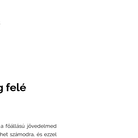
t
 felé
 a főállású jövedelmed
thet számodra, és ezzel