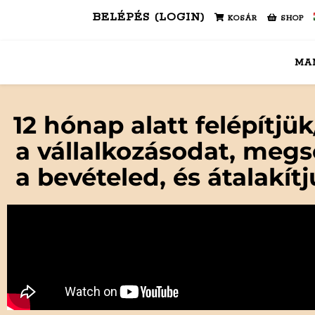
BELÉPÉS (LOGIN)
KOSÁR
SHOP
MA
12 hónap alatt felépítjük
a vállalkozásodat, meg
a bevételed, és átalakítj