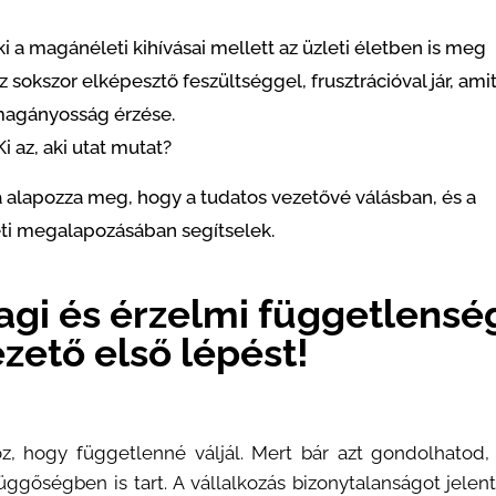
i a magánéleti kihívásai mellett az üzleti életben is meg
z sokszor elképesztő feszültséggel, frusztrációval jár, ami
i magányosság érzése.
i az, aki utat mutat?
a
alapozza meg, hogy a tudatos vezetővé válásban, és a
eti megalapozásában segítselek.
gi és érzelmi függetlenség
zető első lépést!
z, hogy függetlenné váljál. Mert bár azt gondolhatod,
üggőségben is tart. A vállalkozás bizonytalanságot jelen