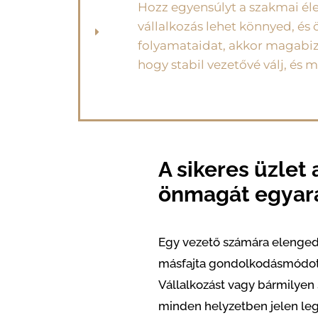
Hozz egyensúlyt a szakmai éle
vállalkozás lehet könnyed, és
folyamataidat, akkor magabiz
hogy stabil vezetővé válj, és m
A sikeres üzlet 
önmagát egyará
Egy vezető számára elengedh
másfajta gondolkodásmódot k
Vállalkozást vagy bármilyen s
minden helyzetben jelen leg