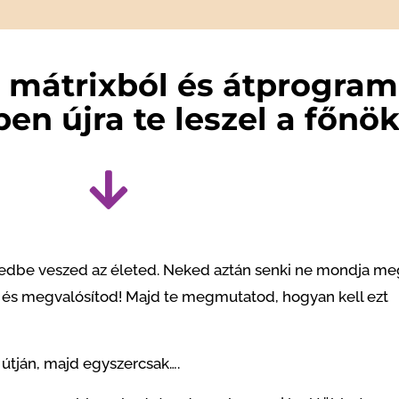
a mátrixból és átprogram
en újra te leszel a főnök
zedbe veszed az életed. Neked aztán senki ne mondja me
od, és megvalósítod! Majd te megmutatod, hogyan kell ezt
 útján, majd egyszercsak….