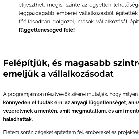
elijeszthet, mégis, szinte az egyetlen lehetős
leggazdagabb emberei vállalkozásból építették 
főállásodban dolgozol, mások vállalkozását épí
függetleneséged felé!
Felépítjük, és magasabb szintr
emeljük
a vállalkozásodat
A programjaimon résztvevők sikerei mutatják, hogy milyen
könnyedén el tudták érni az anyagi függetlenséget, ann
vezérelvnek a mentén, amit megmutattam, és ami ment
haladhattak.
Életem során cégeket építettem fel, embereket és projektek