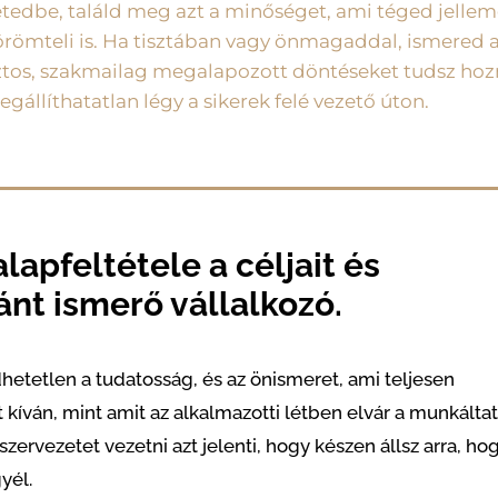
tedbe, találd meg azt a minőséget, ami téged jellem
 örömteli is. Ha tisztában vagy önmagaddal, ismered a
tos, szakmailag megalapozott döntéseket tudsz hozn
egállíthatatlan légy a sikerek felé vezető úton.
alapfeltétele a céljait és
nt ismerő vállalkozó.
etetlen a tudatosság, és az önismeret, ami teljesen
íván, mint amit az alkalmazotti létben elvár a munkáltat
zervezetet vezetni azt jelenti, hogy készen állsz arra, ho
yél.