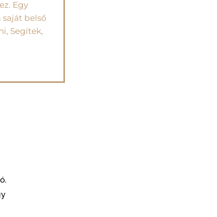
ez. Egy
 saját belső
i, Segítek,
ó.
gy