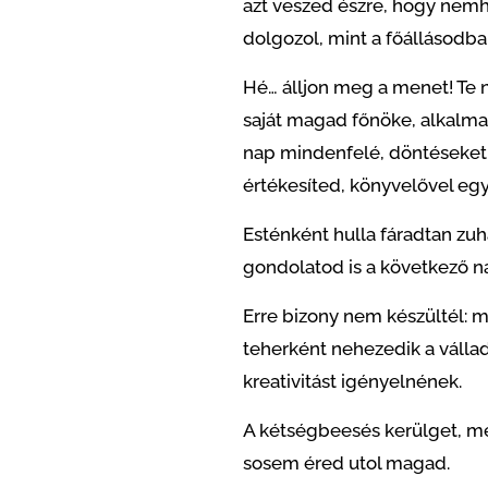
azt veszed észre, hogy nem
dolgozol, mint a főállásodb
Hé… álljon meg a menet! Te 
saját magad főnöke, alkalmaz
nap mindenfelé, döntéseket h
értékesíted, könyvelővel egy
Esténként hulla fáradtan zuh
gondolatod is a következő n
Erre bizony nem készültél: 
teherként nehezedik a válla
kreativitást igényelnének.
A kétségbeesés kerülget, me
sosem éred utol magad.