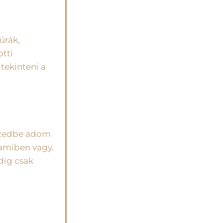
úrák,
tti
 tekinteni a
 kezedbe adom
 amiben vagy.
ddig csak