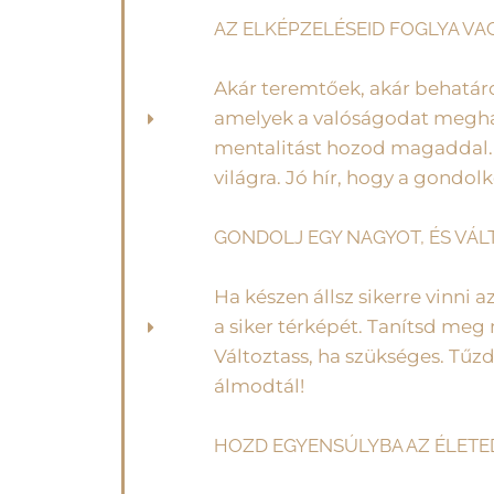
AZ ELKÉPZELÉSEID FOGLYA VA
Akár teremtőek, akár behatáro
amelyek a valóságodat meghat
mentalitást hozod magaddal. It
világra. Jó hír, hogy a gondo
GONDOLJ EGY NAGYOT, ÉS VÁL
Ha készen állsz sikerre vinni 
a siker térképét. Tanítsd meg
Változtass, ha szükséges. Tűzd 
álmodtál!
HOZD EGYENSÚLYBA AZ ÉLETE