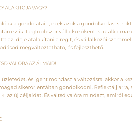
GY ALAKÍTÓJA VAGY?
lóak a gondolataid, ezek azok a gondolkodási strukt
ározzák. Legtöbbször vállalkozóként is az alkalmazo
t az ideje átalakítani a régit, és vállalkozói szemmel
lkodásod megváltoztatható, és fejleszthető.
TSD VALÓRA AZ ÁLMAID!
az üzletedet, és igent mondasz a változásra, akkor a
 magad sikerorientáltan gondolkodni. Reflektálj arra,
ki az új céljaidat. És váltsd valóra mindazt, amiről e
D