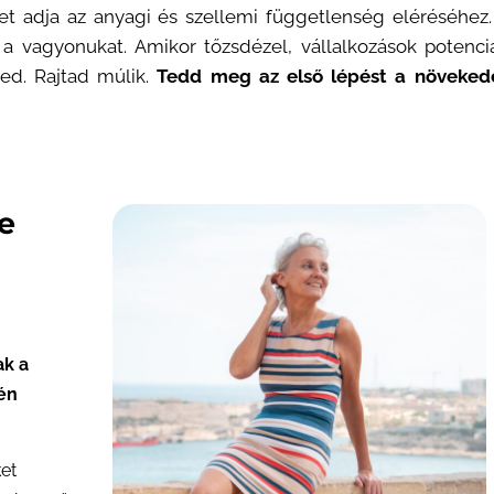
éget adja az anyagi és szellemi függetlenség eléréséhe
a vagyonukat. Amikor tőzsdézel, vállalkozások potenciá
ted. Rajtad múlik.
Tedd meg az első lépést a növeked
e
ak a
én
et