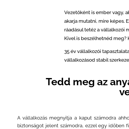
Vezetőként is ember vagy, ak
akarja mutatni, mire képes. E
ráadásul tetéz a vállalkozó
Kivel is beszélhetnéd meg? K
35 év vállalkozói tapasztalat
vállalkozásod stabil szerkez
Tedd meg az anya
ve
A vállalkozás megnyitja a kaput számodra ahho
biztonságot jelent számodra, ezzel egy időben f