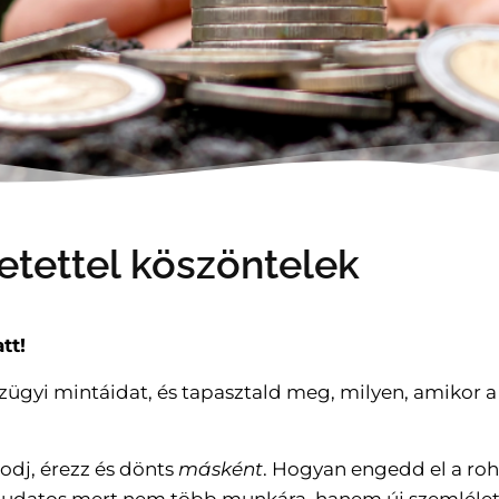
etettel köszöntelek
tt!
nzügyi mintáidat, és tapasztald meg, milyen, amikor
odj, érezz és dönts
másként
. Hogyan engedd el a roh