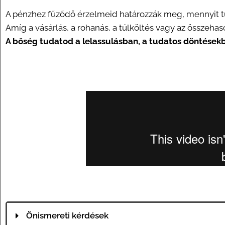
A pénzhez fűződő érzelmeid határozzák meg, mennyit t
Amíg a vásárlás, a rohanás, a túlköltés vagy az összehaso
A bőség tudatod a lelassulásban, a tudatos döntésekb
Önismereti kérdések