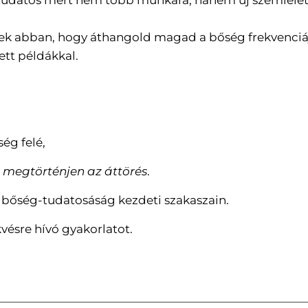
tudatos mert nem több munkára, hanem új szemlélet
ítek abban, hogy áthangold magad a bőség frekvenciá
ett példákkal.
ég felé,
y
megtörténjen az áttörés
.
a bőség-tudatosáság kezdeti szakaszain.
kvésre hívó gyakorlatot.