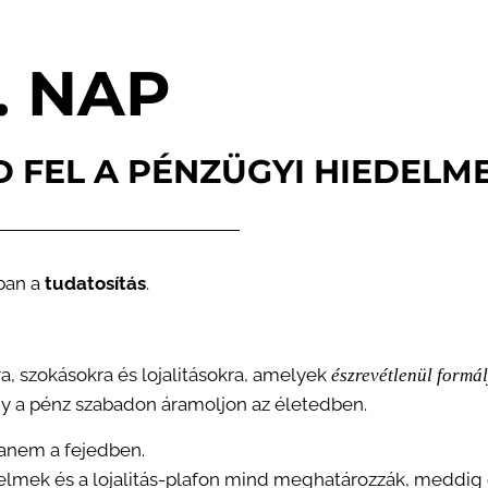
1. NAP
D FEL A PÉNZÜGYI HIEDELM
ában a
tudatosítás
.
a, szokásokra és lojalitásokra, amelyek
észrevétlenül formá
y a pénz szabadon áramoljon az életedben.
hanem a fejedben.
élelmek és a lojalitás-plafon mind meghatározzák, meddi