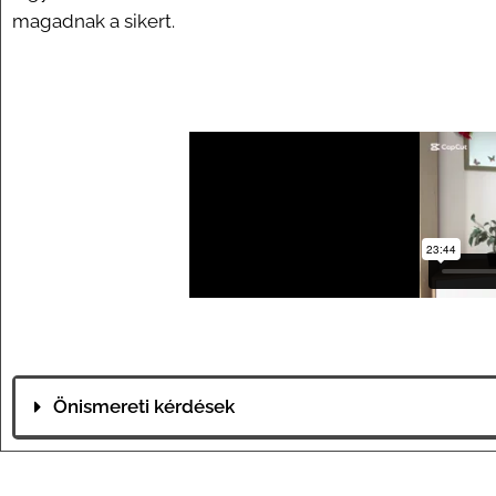
magadnak a sikert.
Önismereti kérdések