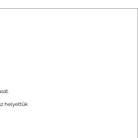
sát.
sz helyettük