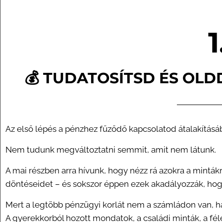
💰 TUDATOSÍTSD ÉS OLD
Az első lépés a pénzhez fűződő kapcsolatod átalakítás
Nem tudunk megváltoztatni semmit, amit nem látunk.
A mai részben arra hívunk, hogy nézz rá azokra a mintákr
döntéseidet – és sokszor éppen ezek akadályozzák, hog
Mert a legtöbb pénzügyi korlát nem a számládon van, 
A gyerekkorból hozott mondatok, a családi minták, a f