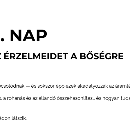
. NAP
Z ÉRZELMEIDET A BŐSÉGRE
pcsolódnak — és sokszor épp ezek akadályozzák az áramlá
 a rohanás és az állandó összehasonlítás… és hogyan tud
don látszik.