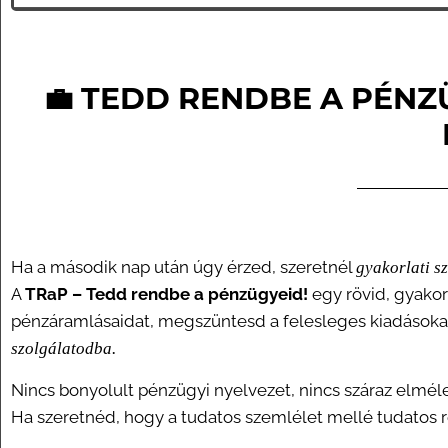
💼 TEDD RENDBE A PÉNZ
Ha a második nap után úgy érzed, szeretnél
gyakorlati sz
A
TRaP – Tedd rendbe a pénzügyeid!
egy rövid, gyakor
pénzáramlásaidat, megszüntesd a felesleges kiadásoka
szolgálatodba.
Nincs bonyolult pénzügyi nyelvezet, nincs száraz elmél
Ha szeretnéd, hogy a tudatos szemlélet mellé tudatos ren