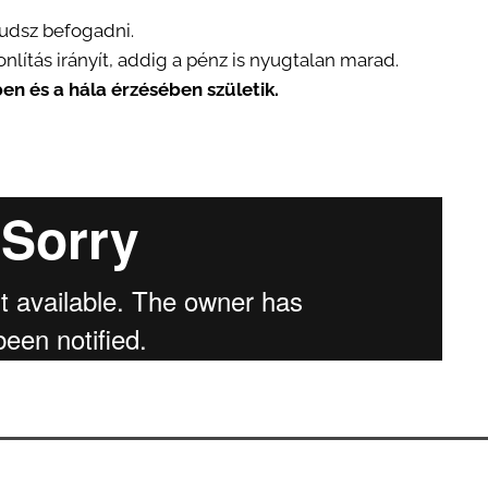
udsz befogadni.
nlítás irányít, addig a pénz is nyugtalan marad.
en és a hála érzésében születik.