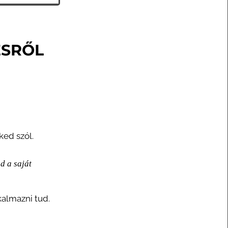
ÉSRŐL
ked szól.
d a saját
kalmazni tud.