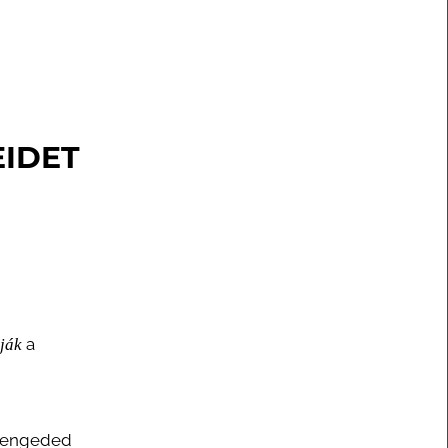
EIDET
a
lják
g engeded