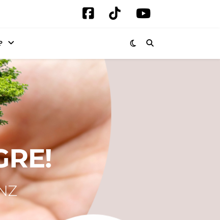
P
GRE!
NZ