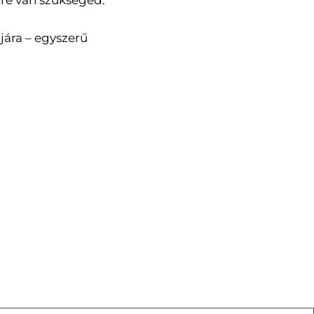
re van szükséged.
jára – egyszerű