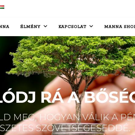
NNA
ÉLMÉNY
KAPCSOLAT
MANNA SHO
ÓDJ RÁ A BŐSÉ
LD MEG, HOGYAN VÁLIK A PÉ
SZETES SZÖVETSÉGESEDDÉ.