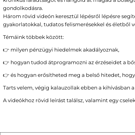
krónikus fáradtságot és hangold át magad a bőség
gondolkodásra.
Három rövid videón keresztül lépésről lépésre seg
gyakorlatokkal, tudatos felismerésekkel és életből v
Témáink többek között:
👉 milyen pénzügyi hiedelmek akadályoznak,
👉 hogyan tudod átprogramozni az érzéseidet a bős
👉 és hogyan erősítheted meg a belső hitedet, hog
Tarts velem, végig kalauzollak ebben a kihívásban 
A videókhoz rövid leírást találsz, valamint egy csele