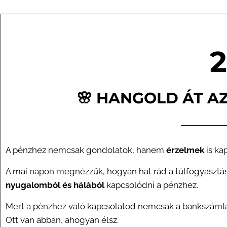
2
🌸 HANGOLD ÁT A
A pénzhez nemcsak gondolatok, hanem
érzelmek
is ka
A mai napon megnézzük, hogyan hat rád a túlfogyasztás,
nyugalomból és hálából
kapcsolódni a pénzhez.
Mert a pénzhez való kapcsolatod nemcsak a bankszámlá
Ott van abban, ahogyan élsz.