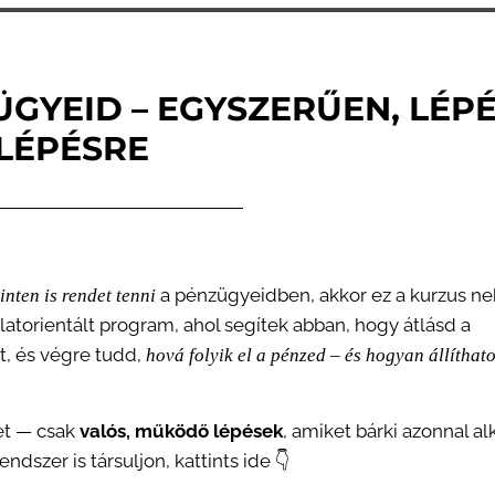
ÜGYEID – EGYSZERŰEN, LÉP
LÉPÉSRE
a pénzügyeidben, akkor ez a kurzus ne
inten is rendet tenni
latorientált program, ahol segítek abban, hogy átlásd a
t, és végre tudd,
hová folyik el a pénzed – és hogyan állíthato
et — csak
valós, működő lépések
, amiket bárki azonnal al
dszer is társuljon, kattints ide 👇