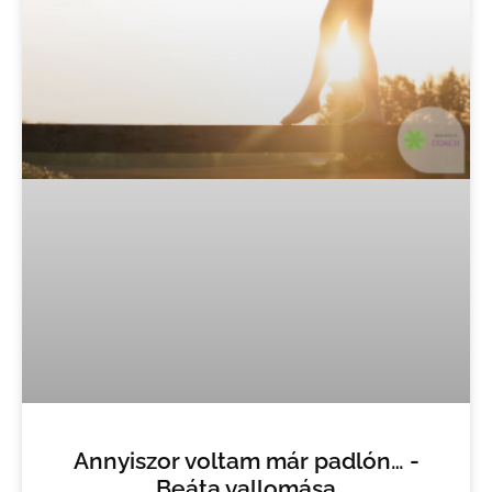
Annyiszor voltam már padlón… -
Beáta vallomása