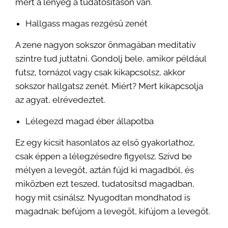
mert a lényeg a tudatosításon van.
Hallgass magas rezgésű zenét
A zene nagyon sokszor önmagában meditatív
szintre tud juttatni. Gondolj bele, amikor például
futsz, tornázol vagy csak kikapcsolsz, akkor
sokszor hallgatsz zenét. Miért? Mert kikapcsolja
az agyat, elrévedeztet.
Lélegezd magad éber állapotba
Ez egy kicsit hasonlatos az első gyakorlathoz,
csak éppen a lélegzésedre figyelsz. Szívd be
mélyen a levegőt, aztán fújd ki magadból, és
miközben ezt teszed, tudatosítsd magadban,
hogy mit csinálsz. Nyugodtan mondhatod is
magadnak: befújom a levegőt, kifújom a levegőt.