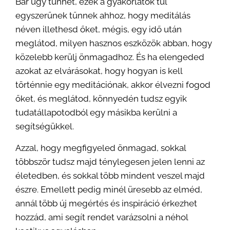
Bár úgy tűnhet, ezek a gyakorlatok túl
egyszerűnek tűnnek ahhoz, hogy meditálás
néven illethesd őket, mégis, egy idő után
meglátod, milyen hasznos eszközök abban, hogy
közelebb kerülj önmagadhoz. És ha elengeded
azokat az elvárásokat, hogy hogyan is kell
történnie egy meditációnak, akkor élvezni fogod
őket, és meglátod, könnyedén tudsz egyik
tudatállapotodból egy másikba kerülni a
segítségükkel.
Azzal, hogy megfigyeled önmagad, sokkal
többször tudsz majd ténylegesen jelen lenni az
életedben, és sokkal több mindent veszel majd
észre. Emellett pedig minél üresebb az elméd,
annál több új megértés és inspiráció érkezhet
hozzád, ami segít rendet varázsolni a néhol