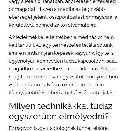
vagy a jelen pillanatban, ahol élesen érzékeled
önmagadat. Hiszen a meditálás leginkább
éberséget jelent, összpontosítást önmagadra, a
körülötted, benned zajló folyamatokra.
A hiedelmekkel ellentétben a meditációt nem
kell tanulni. Az egy természetes létállapotunk,
amire mindannyian képesek vagyunk. Így te is
ugyanolyan könnyedén tudsz kapcsolódni saját
magadhoz, a szívedhez, mint bárki más. Sőt, ezt
meg tudod tenni akár egy zsúfolt környezetben,
zsibongásban is. Néha a monoton zaj még
könnyedebbé is teheti a belső világodba jutást.
Milyen technikákkal tudsz
egyszerűen elmélyedni?
Ez nagyon bugyuta dolognak tűnhet elsőre,