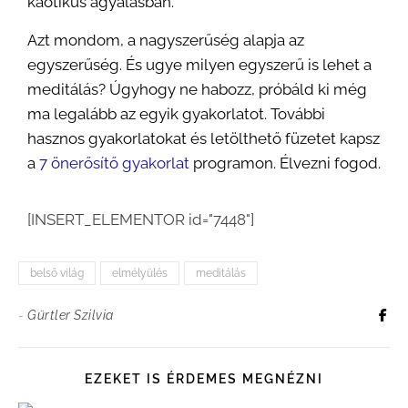
kaotikus agyalásban.
Azt mondom, a nagyszerűség alapja az
egyszerűség. És ugye milyen egyszerű is lehet a
meditálás? Úgyhogy ne habozz, próbáld ki még
ma legalább az egyik gyakorlatot. További
hasznos gyakorlatokat és letölthető füzetet kapsz
a
7 önerősítő gyakorlat
programon. Élvezni fogod.
[INSERT_ELEMENTOR id="7448"]
belső világ
elmélyülés
meditálás
-
Gürtler Szilvia
EZEKET IS ÉRDEMES MEGNÉZNI