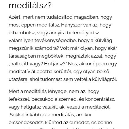
meditálsz?
Azért, mert nem tudatosítod magadban, hogy
most éppen meditálsz. Hányszor van az, hogy
elbambulsz, vagy annyira belemélyedsz
valamilyen tevékenységedbe, hogy a külvilág
megszűnik számodra? Volt már olyan, hogy akár
társaságban megböktek, megráztak azzal, hogy
„hallo, itt vagy? Hol jársz?” Nos, akkor éppen egy
meditatív állapotba kerültél, egy olyan belső
utazásra, ahol tudomást sem vettél a külvilágról.
Mert a meditálás lényege, nem az, hogy
lefekszel, becsukod a szemed, és koncentrálsz,
vagy hallgatsz valakit, aki vezeti a meditációt.
Sokkal inkább az a meditálás, amikor
elcsendesedsz, kiüríted az elmédet, és benne