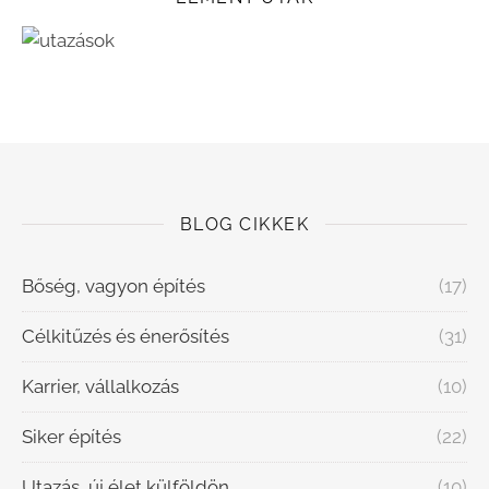
BLOG CIKKEK
Bőség, vagyon építés
(17)
Célkitűzés és énerősítés
(31)
Karrier, vállalkozás
(10)
Siker építés
(22)
Utazás, új élet külföldön
(10)