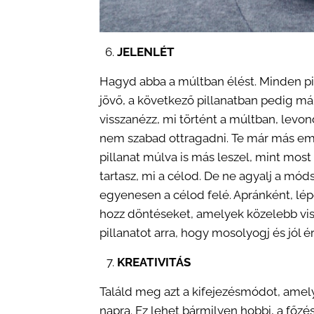
JELENLÉT
Hagyd abba a múltban élést. Minden pil
jövő, a következő pillanatban pedig már
visszanézz, mi történt a múltban, levon
nem szabad ottragadni. Te már más embe
pillanat múlva is más leszel, mint most 
tartasz, mi a célod. De ne agyalj a mód
egyenesen a célod felé. Apránként, lép
hozz döntéseket, amelyek közelebb visz
pillanatot arra, hogy mosolyogj és jól 
KREATIVITÁS
Találd meg azt a kifejezésmódot, amely
napra. Ez lehet bármilyen hobbi, a főzé