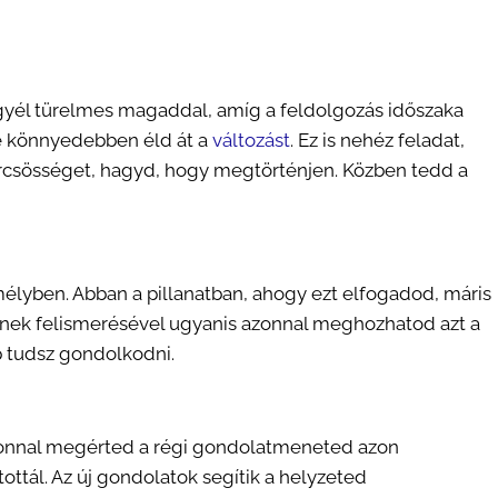
egyél türelmes magaddal, amíg a feldolgozás időszaka
re könnyedebben éld át a
változást
. Ez is nehéz feladat,
görcsösséget, hagyd, hogy megtörténjen. Közben tedd a
mélyben. Abban a pillanatban, ahogy ezt elfogadod, máris
nnek felismerésével ugyanis azonnal meghozhatod azt a
 tudsz gondolkodni.
onnal megérted a régi gondolatmeneted azon
ottál. Az új gondolatok segítik a helyzeted