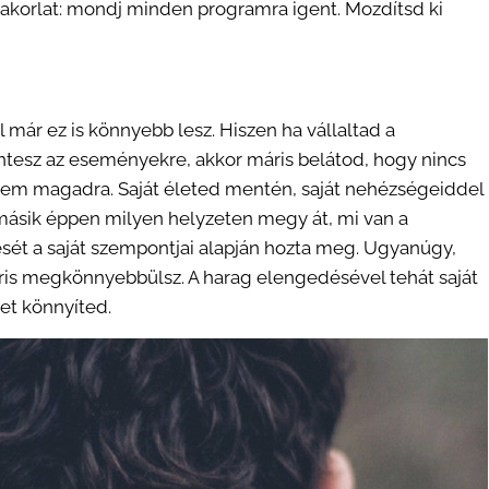
akorlat: mondj minden programra igent. Mozdítsd ki
ár ez is könnyebb lesz. Hiszen ha vállaltad a
ntesz az eseményekre, akkor máris belátod, hogy nincs
sem magadra. Saját életed mentén, saját nehézségeiddel
másik éppen milyen helyzeten megy át, mi van a
sét a saját szempontjai alapján hozta meg. Ugyanúgy,
ris megkönnyebbülsz. A harag elengedésével tehát saját
et könnyíted.