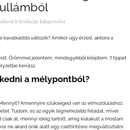
ullámból
ólások lehetősége kikapcsolva
re kavalkáddá változik? Amikor úgy érzed, akkora a
.
volt. Örömmel jelentem, mindegyikből kiléptem. 7 tippet
elyzetbe kerülsz.
kedni a mélypontból?
 Mennyit? Amennyire szükséged van az elmozduláshoz.
etet. Tudom, ez az egyik legnehezebb feladat, mivel
csak át, mennyi ideig tartott, amíg kialakult a mostani
r ne akard órák alatt egy csettintésre megváltoztatni.