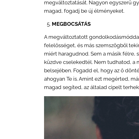
megváltoztatását. Nagyon egyszerű gy
magad, fogadj be új élményeket.
MEGBOCSÁTÁS
A megváltoztatott gondolkodásmóddal m
felelősséget, és más szemszögből teki
miért haragudnod. Sem a másik félre, 
küzdve cselekedtél. Nem tudhatod, a 
belsejében. Fogadd el, hogy az ő dönté
ahogyan Te is. Amint ezt megérted, má
magad segíted, az általad cipelt terhek