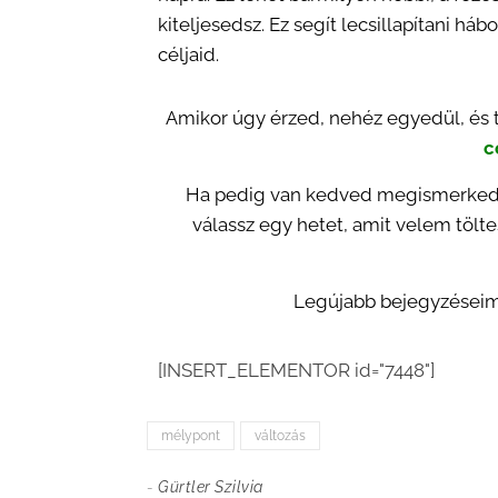
kiteljesedsz. Ez segít lecsillapítani h
céljaid.
Amikor úgy érzed, nehéz egyedül, és 
c
Ha pedig van kedved megismerkedni
válassz egy hetet, amit velem tölt
Legújabb bejegyzéseim
[INSERT_ELEMENTOR id="7448"]
mélypont
változás
-
Gürtler Szilvia