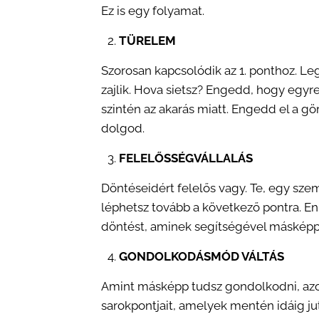
Ez is egy folyamat.
TÜRELEM
Szorosan kapcsolódik az 1. ponthoz. L
zajlik. Hova sietsz? Engedd, hogy egy
szintén az akarás miatt. Engedd el a 
dolgod.
FELELŐSSÉGVÁLLALÁS
Döntéseidért felelős vagy. Te, egy sze
léphetsz tovább a következő pontra. E
döntést, aminek segítségével másképp
GONDOLKODÁSMÓD VÁLTÁS
Amint másképp tudsz gondolkodni, az
sarokpontjait, amelyek mentén idáig jut