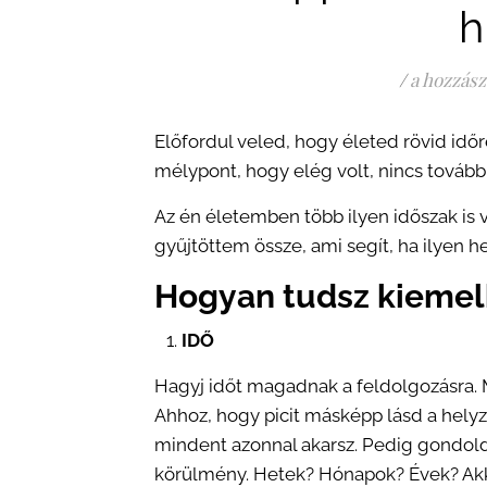
h
/
a hozzász
Előfordul veled, hogy életed rövid idő
mélypont, hogy elég volt, nincs tovább
Az én életemben több ilyen időszak is 
gyűjtöttem össze, ami segít, ha ilyen h
Hogyan tudsz kiemel
IDŐ
Hagyj időt magadnak a feldolgozásra.
Ahhoz, hogy picit másképp lásd a helyz
mindent azonnal akarsz. Pedig gondold 
körülmény. Hetek? Hónapok? Évek? Akko