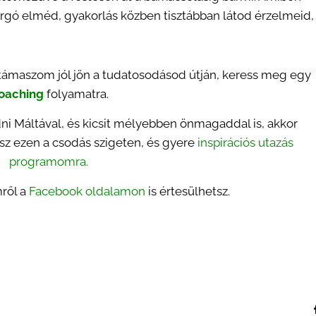
áborgó elméd, gyakorlás közben tisztábban látod érzelmeid,
támaszom jól jön a tudatosodásod útján, keress meg egy
oaching
folyamatra.
 Máltával, és kicsit mélyebben önmagaddal is, akkor
esz ezen a csodás szigeten, és gyere
inspirációs utazás
programomra
.
ről a
Facebook oldalamon
is értesülhetsz.