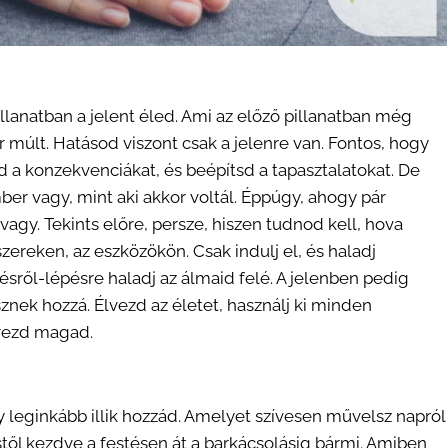
lanatban a jelent éled. Ami az előző pillanatban még
 múlt. Hatásod viszont csak a jelenre van. Fontos, hogy
d a konzekvenciákat, és beépítsd a tapasztalatokat. De
r vagy, mint aki akkor voltál. Éppúgy, ahogy pár
vagy. Tekints előre, persze, hiszen tudnod kell, hova
szereken, az eszközökön. Csak indulj el, és haladj
ésről-lépésre haladj az álmaid felé. A jelenben pedig
nek hozzá. Élvezd az életet, használj ki minden
érezd magad.
 leginkább illik hozzád. Amelyet szívesen művelsz napról
stől kezdve a festésen át a barkácsolásig bármi. Amiben