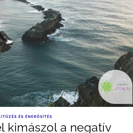
KITŰZÉS ÉS ÉNERŐSÍTÉS
el kimászol a negatív