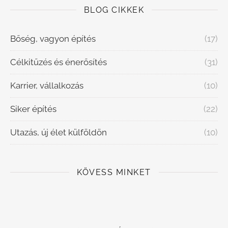
BLOG CIKKEK
Bőség, vagyon építés
(17)
Célkitűzés és énerősítés
(31)
Karrier, vállalkozás
(10)
Siker építés
(22)
Utazás, új élet külföldön
(10)
KÖVESS MINKET