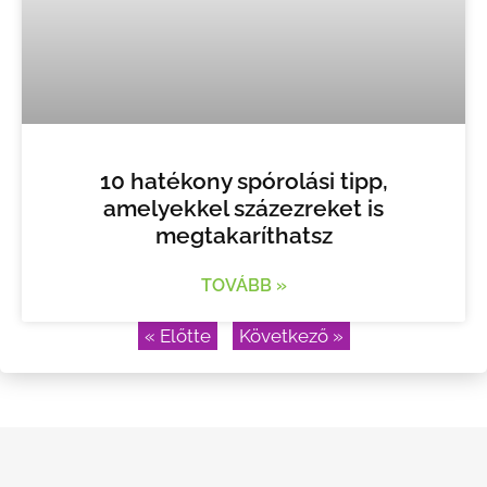
10 hatékony spórolási tipp,
amelyekkel százezreket is
megtakaríthatsz
TOVÁBB »
« Előtte
Következő »